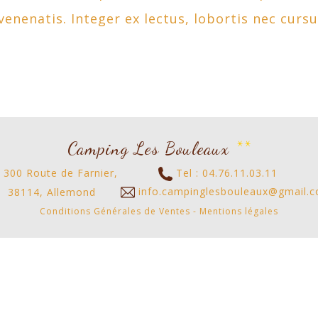
 venenatis. Integer ex lectus, lobortis nec curs
Copyright 2016 nicdark.com
Camping Les Bouleaux
**
300 Route de Farnier,
Tel : 04.76.11.03.11
info.campinglesbouleaux@gmail.
38114, Allemond
Conditions Générales de Ventes
-
Mentions légales