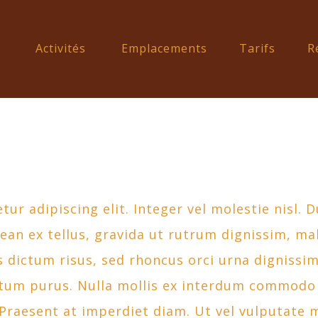
Activités
Emplacements
Tarifs
R
r adipiscing elit. Integer vel molestie nisl. Du
n ex tellus, gravida ut rutrum dignissim, male
s dictum risus, sed rhoncus orci urna dignissim
ictum purus. Nulla mollis ex interdum commodo 
Praesent at imperdiet diam. Ut vel vulputate