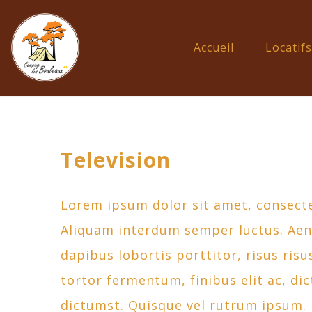
Accueil
Locatifs
Television
Lorem ipsum dolor sit amet, consectetu
Aliquam interdum semper luctus. Aenea
dapibus lobortis porttitor, risus risu
tortor fermentum, finibus elit ac, d
dictumst. Quisque vel rutrum ipsum. 