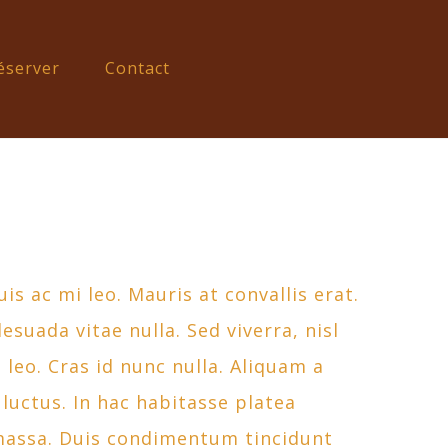
éserver
Contact
is ac mi leo. Mauris at convallis erat.
suada vitae nulla. Sed viverra, nisl
 leo. Cras id nunc nulla. Aliquam a
luctus. In hac habitasse platea
 massa. Duis condimentum tincidunt