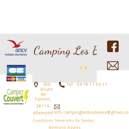
Copyright 2016 nicdark.com
Camping Les Bouleau
**
300
Tel : 04.76.11.03.11
Route
de
Farnier,
38114,
info.campinglesbouleaux@gmail.c
Allemond
Conditions Générales de Ventes
-
Mentions légales