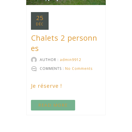
25
DÉC
Chalets 2 personn
es
AUTHOR :
admin9912
COMMENTS :
No Comments
Je réserve !
READ MORE